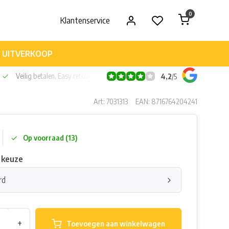
0
Klantenservice
UITVERKOOP
Veilig betalen, Easy retour
4,2
/
5
Art: 7031313
EAN: 8716764204241
Op voorraad (13)
 keuze
rd
+
Toevoegen aan winkelwagen