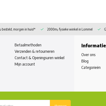
 besteld, morgen in huis!*
2000m² fysieke winkel in Lommel
G
Betaalmethoden
Informatie
Verzenden & retourneren
Over ons
Contact & Openingsuren winkel
Blog
Mijn account
Categorieën
Abonneer