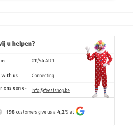
ij u helpen?
ons
011/54.41.01
 with us
Connecting
r ons een e-
Info@feestshop.be
198
customers give us a
4,2
/
5
at