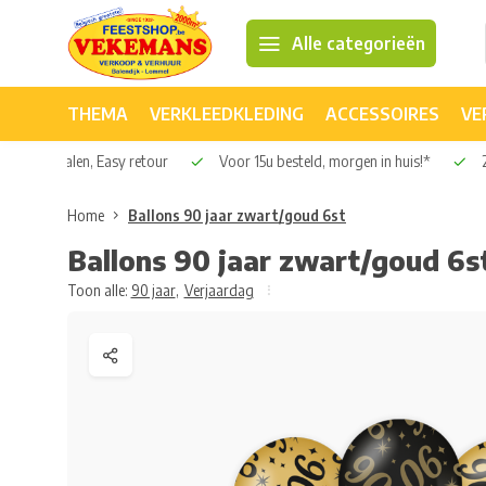
Alle categorieën
THEMA
VERKLEEDKLEDING
ACCESSOIRES
VE
Veilig betalen, Easy retour
Voor 15u besteld, morgen in huis!*
2
Home
Ballons 90 jaar zwart/goud 6st
Ballons 90 jaar zwart/goud 6s
Toon alle:
90 jaar
,
Verjaardag