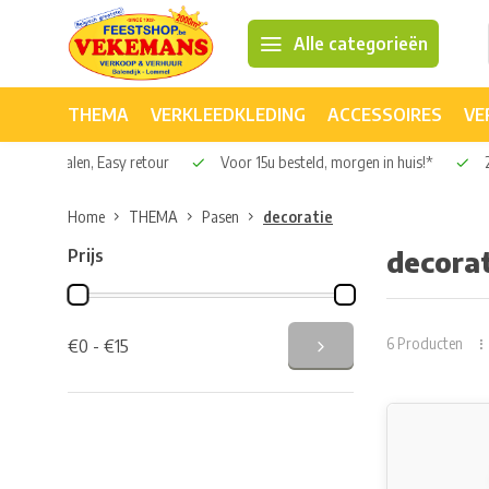
Alle categorieën
THEMA
VERKLEEDKLEDING
ACCESSOIRES
VE
Veilig betalen, Easy retour
Voor 15u besteld, morgen in huis!*
2
Home
THEMA
Pasen
decoratie
Prijs
decorat
6 Producten
€0 - €15