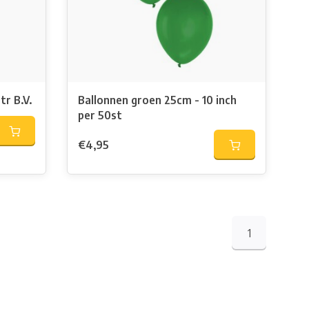
tr B.V.
Ballonnen groen 25cm - 10 inch
per 50st
€4,95
1