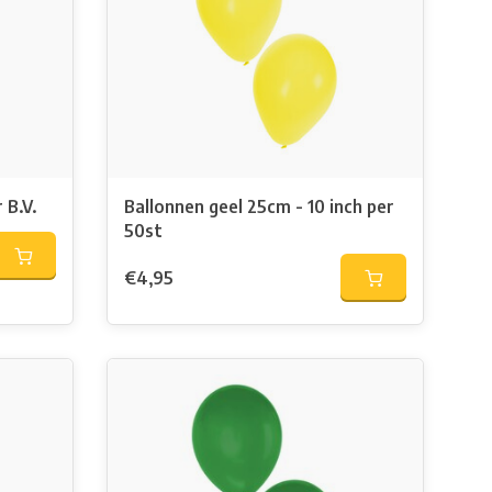
 B.V.
Ballonnen geel 25cm - 10 inch per
50st
€4,95