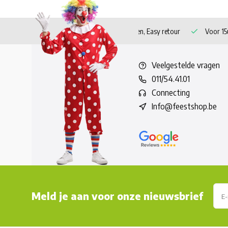
 verzending vanaf 60 euro!
Veilig betalen, Easy retour
Voor 15u
Veelgestelde vragen
011/54.41.01
Connecting
Info@feestshop.be
Meld je aan voor onze nieuwsbrief