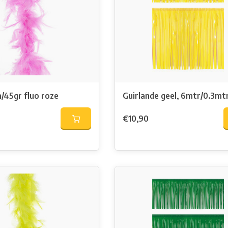
/45gr fluo roze
Guirlande geel, 6mtr/0.3mtr
€10,90