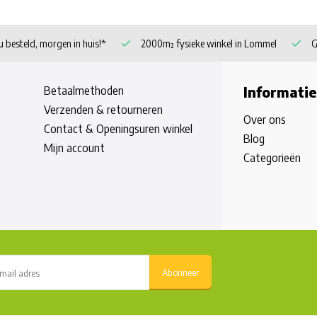
 besteld, morgen in huis!*
2000m² fysieke winkel in Lommel
G
Betaalmethoden
Informatie
Verzenden & retourneren
Over ons
Contact & Openingsuren winkel
Blog
Mijn account
Categorieën
Abonneer