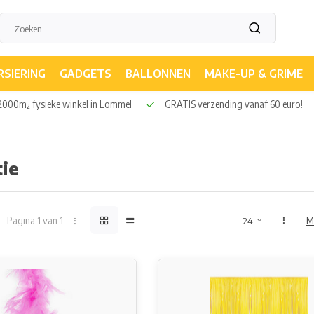
RSIERING
GADGETS
BALLONNEN
MAKE-UP & GRIME
000m² fysieke winkel in Lommel
GRATIS verzending vanaf 60 euro!
ie
Pagina 1 van 1
M