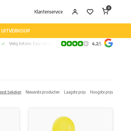
0
Klantenservice
UITVERKOOP
Veilig betalen, Easy retour
4,2
/
5
eest bekeken
Nieuwste producten
Laagste prijs
Hoogste prijs