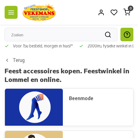
0
r
Voor 15u besteld, morgen in huis!*
2000m² fysieke winkel in 
Terug
Feest accessoires kopen. Feestwinkel in
Lommel en online.
Beenmode