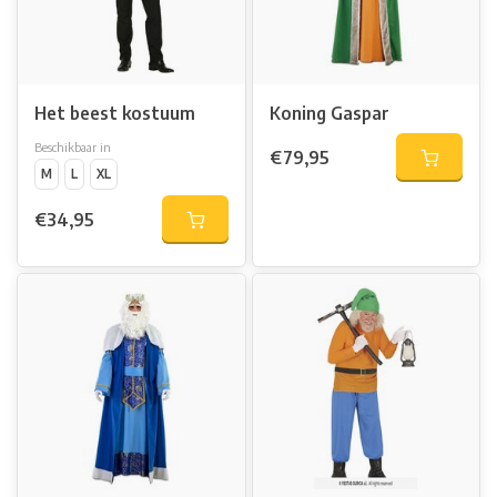
Het beest kostuum
Koning Gaspar
Beschikbaar in
€79,95
M
L
XL
€34,95