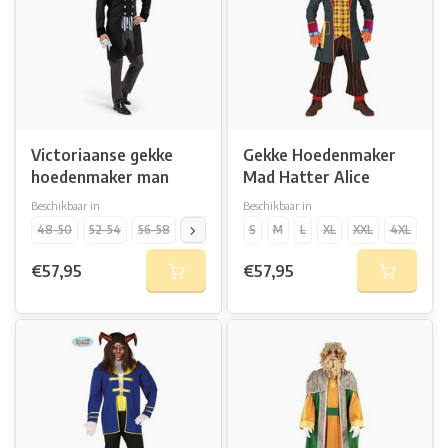
Victoriaanse gekke
Gekke Hoedenmaker
hoedenmaker man
Mad Hatter Alice
Beschikbaar in
Beschikbaar in
48-50
52-54
56-58
60-62
S
M
L
XL
XXL
4XL
€57,95
€57,95