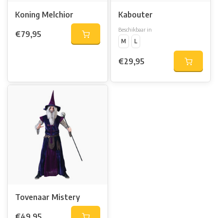
Koning Melchior
Kabouter
Beschikbaar in
€79,95
M
L
€29,95
Tovenaar Mistery
€49,95