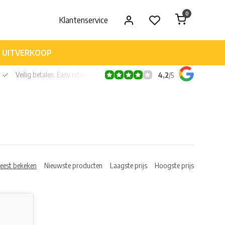
0
Klantenservice
UITVERKOOP
Veilig betalen, Easy retour
4,2
/
5
eest bekeken
Nieuwste producten
Laagste prijs
Hoogste prijs