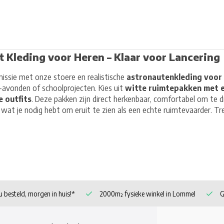
 Kleding voor Heren – Klaar voor Lancering
issie met onze stoere en realistische
astronautenkleding voor
n-avonden of schoolprojecten. Kies uit
witte ruimtepakken met 
e outfits
. Deze pakken zijn direct herkenbaar, comfortabel om te d
 wat je nodig hebt om eruit te zien als een echte ruimtevaarder. Tr
 besteld, morgen in huis!*
2000m² fysieke winkel in Lommel
G