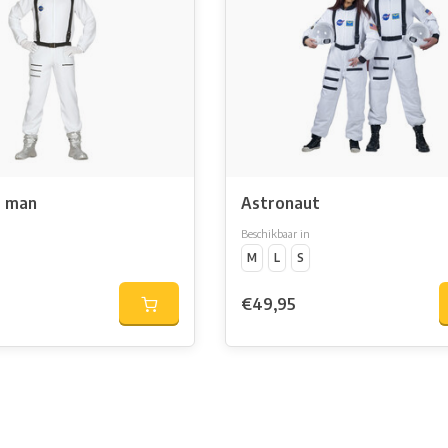
t man
Astronaut
Beschikbaar in
M
L
S
€49,95