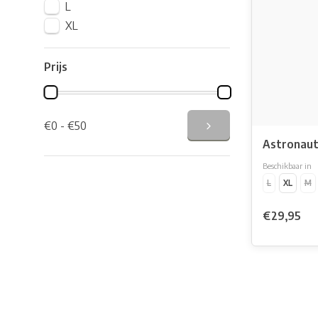
L
XL
Prijs
€0 - €50
Astronau
Beschikbaar in
L
XL
M
€29,95