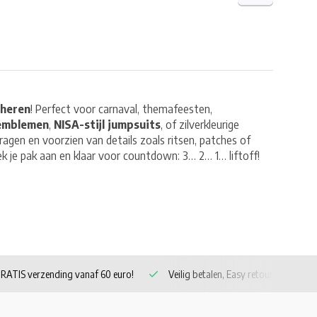
 heren
! Perfect voor carnaval, themafeesten,
emblemen
,
NISA-stijl jumpsuits
, of zilverkleurige
ragen en voorzien van details zoals ritsen, patches of
ek je pak aan en klaar voor countdown: 3… 2… 1… liftoff!
RATIS verzending vanaf 60 euro!
Veilig betalen, Easy retour