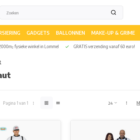
RSIERING
GADGETS
BALLONNEN
MAKE-UP & GRIME
000m² fysieke winkel in Lommel
GRATIS verzending vanaf 60 euro!
t
aut
Pagina 1 van 1
M