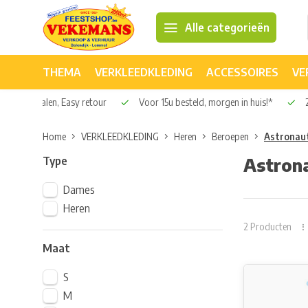
Alle categorieën
THEMA
VERKLEEDKLEDING
ACCESSOIRES
VE
Veilig betalen, Easy retour
Voor 15u besteld, morgen in huis!*
2
Home
VERKLEEDKLEDING
Heren
Beroepen
Astronau
Type
Astron
Dames
Heren
2 Producten
Maat
S
M