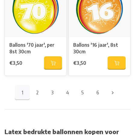
Ballons '70 jaar', per
Ballons '16 jaar', 8st
8st 30cm
30cm
€3,50
€3,50
1
2
3
4
5
6
Latex bedrukte ballonnen kopen voor