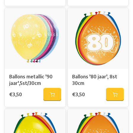
Ballons metallic '90
Ballons '80 jaar', 8st
jaar',5st/30cm
30cm
€3,50
€3,50