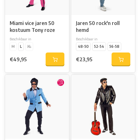
Miami vice jaren 50
Jaren 50 rock'n roll
kostuum Tony roze
hemd
Beschikbaar in
Beschikbaar in
M
L
XL
48-50
52-54
56-58
€49,95
€23,95