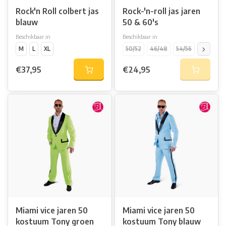
Rock'n Roll colbert jas
Rock-'n-roll jas jaren
blauw
50 & 60's
Beschikbaar in
Beschikbaar in
M
L
XL
50/52
46/48
54/56
58/60
€37,95
€24,95
Miami vice jaren 50
Miami vice jaren 50
kostuum Tony groen
kostuum Tony blauw