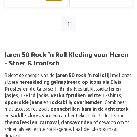
1
Jaren 50 Rock ’n Roll Kleding voor Heren
– Stoer & Iconisch
Beleef de energie van de
jaren 50 rock ’n roll stijl
met onze
stoere
herenkleding geïnspireerd op icons als Elvis
Presley en de Grease T-Birds
. Kies uit klassieke
leren
jasjes
,
T-Bird jacks
,
vetkuifpruiken
,
witte T-shirts
,
opgerolde jeans
en
rockabilly overhemden
. Combineer
met accessoires zoals
zonnebrillen
,
kam in de achterzak
,
en
saddle shoes
voor een authentieke look. Perfect voor
themafeesten
,
carnaval
,
dansavonden
of gewoon om te
shinen als een echte rocklegende. Laat die jukebox maar
draaien!