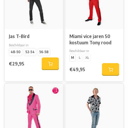
Jas T-Bird
Miami vice jaren 50
kostuum Tony rood
Beschikbaar in
Beschikbaar in
48-50
52-54
56-58
M
L
XL
€29,95
€49,95