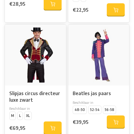
€28,95
€22,95
Slipjas circus directeur
Beatles jas paars
luxe zwart
Beschikbaar in
Beschikbaar in
48-50
52-54
56-58
M
L
XL
€39,95
€69,95