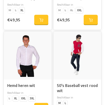
Beschikbaar in
Beschikbaar in
M
L
XL
M
L
XL
XXL
€49,95
€49,95
Hemd heren wit
50's Baseball vest rood
wit
Beschikbaar in
Beschikbaar in
L
XL
XXL
3XL
M
L