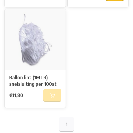
Ballon lint (1MTR)
snelsluiting per 100st
€11,80
1