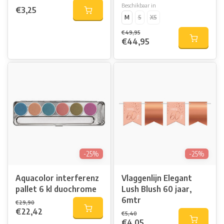
Beschikbaar in
€3,25
M
S
XS
€49,95
€44,95
-25%
-25%
Aquacolor interferenz
Vlaggenlijn Elegant
pallet 6 kl duochrome
Lush Blush 60 jaar,
6mtr
€29,90
€22,42
€5,40
€4,05