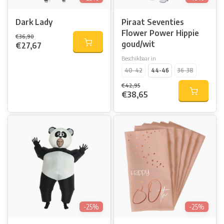
Dark Lady
Piraat Seventies
Flower Power Hippie
€36,90
goud/wit
€27,67
Beschikbaar in
40-42
44-46
36-38
€42,95
€38,65
-25%
-25%