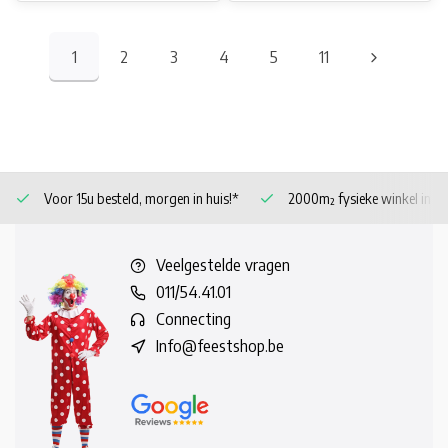
1
2
3
4
5
11
Voor 15u besteld, morgen in huis!*
2000m² fysieke winkel in 
Veelgestelde vragen
011/54.41.01
Connecting
Info@feestshop.be