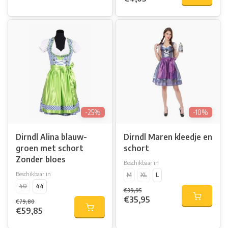
-25%
-10%
Dirndl Alina blauw-
Dirndl Maren kleedje en
groen met schort
schort
Zonder bloes
Beschikbaar in
Beschikbaar in
M
XL
L
40
44
€39,95
€35,95
€79,80
€59,85