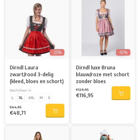
-25%
-10%
Dirndl Laura
Dirndl luxe Bruna
zwart/rood 3-delig
blauw/roze met schort
(kleed, bloes en schort)
zonder bloes
€129,95
Beschikbaar in
€116,95
L
XL
2XL
M
S
€64,95
€48,71