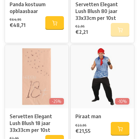
Panda kostuum
Servetten Elegant
opblaasbaar
Lush Blush 80 jaar
33x33cm per 10st
€64,95
€48,71
€2,95
€2,21
-25%
-10%
Servetten Elegant
Piraat man
Lush Blush 18 jaar
€23,95
33x33cm per 10st
€21,55
€2,95