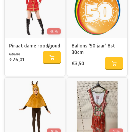
-10%
Piraat dame rood/goud
Ballons '50 jaar' 8st
30cm
€28,90
€26,01
€3,50
-10%
-10%