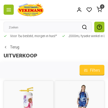
0
len, Easy retour
Voor 15u besteld, morgen in huis!*
2000m² fysie
Terug
UITVERKOOP
Filters