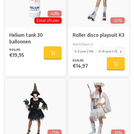
-43%
Enkel afhalen
-50%
Helium tank 30
Roller disco playsuit K3
ballonnen
Beschikbaar in
€34,95
3-5 jaar / 116
6-8 jaar / 134
9-11 j
€19,95
€29,95
€14,97
-25%
-10%