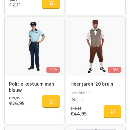
€2,21
-10%
-10%
Politie kostuum man
Heer jaren '20 bruin
blauw
Beschikbaar in
€29,95
XL
.
€26,95
€49,95
€44,95