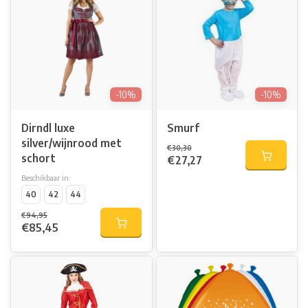
-10%
-10%
Dirndl luxe
Smurf
silver/wijnrood met
€30,30
schort
€27,27
Beschikbaar in
40
42
44
€94,95
€85,45