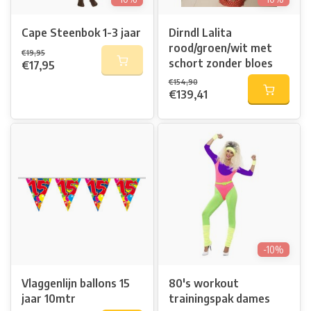
Cape Steenbok 1-3 jaar
Dirndl Lalita
rood/groen/wit met
€19,95
schort zonder bloes
€17,95
€154,90
€139,41
-10%
Vlaggenlijn ballons 15
80's workout
jaar 10mtr
trainingspak dames