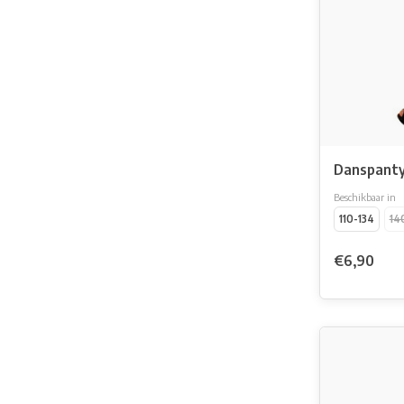
Danspanty
Beschikbaar in
110-134
14
€6,90