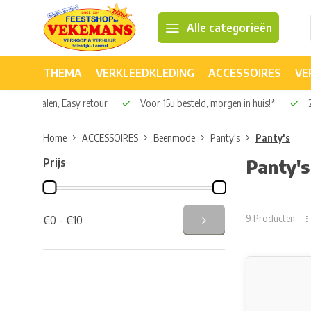
Alle categorieën
THEMA
VERKLEEDKLEDING
ACCESSOIRES
VE
Veilig betalen, Easy retour
Voor 15u besteld, morgen in huis!*
2
Home
ACCESSOIRES
Beenmode
Panty's
Panty's
Prijs
Panty's
9 Producten
€0 - €10