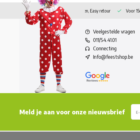
 verzending vanaf 60 euro!
Veilig betalen, Easy retour
Voor 15u
Veelgestelde vragen
011/54.41.01
Connecting
Info@feestshop.be
Meld je aan voor onze nieuwsbrief