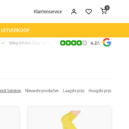
0
Klantenservice
UITVERKOOP
Veilig betalen, Easy retour
4,2
/
5
eest bekeken
Nieuwste producten
Laagste prijs
Hoogste prijs