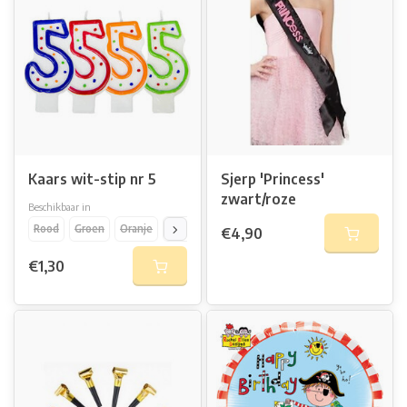
Kaars wit-stip nr 5
Sjerp 'Princess'
zwart/roze
Beschikbaar in
Rood
Groen
Oranje
Blauw
€4,90
€1,30