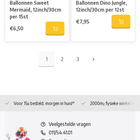
Ballonnen Sweet
Ballonnen Dino Jungle,
Mermaid, 12inch/30cm
12inch/30cm per 12st
per 15st
€7,95
€6,50
1
2
3
Voor 15u besteld, morgen in huis!*
2000m² fysieke winkel in 
Veelgestelde vragen
011/54.41.01