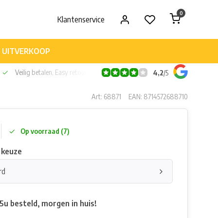
0
Klantenservice
UITVERKOOP
Veilig betalen, Easy retour
4,2
/
5
Art: 68871
EAN: 8714572688710
Op voorraad (7)
 keuze
rd
5u besteld, morgen in huis!