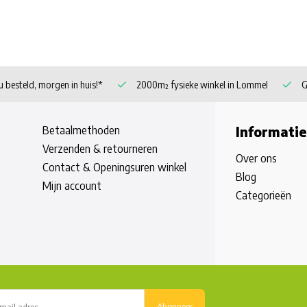
 besteld, morgen in huis!*
2000m² fysieke winkel in Lommel
G
Betaalmethoden
Informatie
Verzenden & retourneren
Over ons
Contact & Openingsuren winkel
Blog
Mijn account
Categorieën
Abonneer