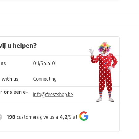
ij u helpen?
ons
011/54.41.01
 with us
Connecting
r ons een e-
Info@feestshop.be
198
customers give us a
4,2
/
5
at