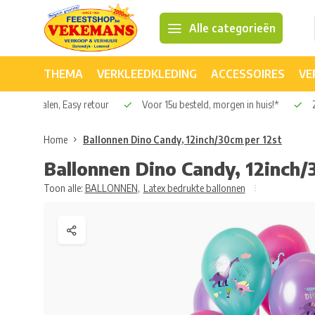
Alle categorieën
THEMA
VERKLEEDKLEDING
ACCESSOIRES
VE
Veilig betalen, Easy retour
Voor 15u besteld, morgen in huis!*
2
Home
Ballonnen Dino Candy, 12inch/30cm per 12st
Ballonnen Dino Candy, 12inch/
Toon alle:
BALLONNEN
,
Latex bedrukte ballonnen