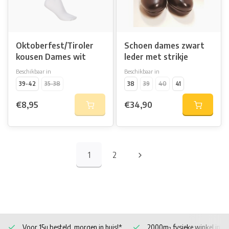
Oktoberfest/Tiroler
Schoen dames zwart
kousen Dames wit
leder met strikje
Beschikbaar in
Beschikbaar in
39-42
35-38
38
39
40
41
€8,95
€34,90
1
2
Voor 15u besteld, morgen in huis!*
2000m² fysieke winkel in 