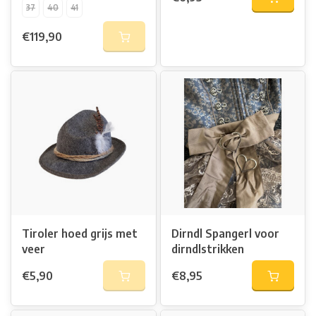
37
40
41
€119,90
Tiroler hoed grijs met
Dirndl Spangerl voor
veer
dirndlstrikken
€5,90
€8,95