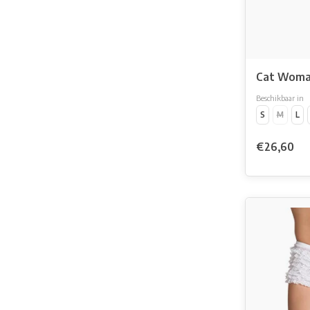
Cat Wom
Beschikbaar in
S
M
L
€26,60