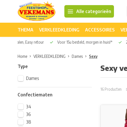
Alle categorieën
THEMA
VERKLEEDKLEDING
ACCESSOIRES
VE
0 euro!
Veilig betalen, Easy retour
Voor 15u besteld, morgen in 
Home
VERKLEEDKLEDING
Dames
Sexy
Type
Sexy ve
Dames
16 Producten
Confectiematen
34
36
38