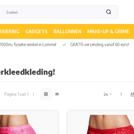
RSIERING
GADGETS
BALLONNEN
MAKE-UP & GRIME
huis!*
2000m² fysieke winkel in Lommel
GRATIS verzending van
rkleedkleding!
Pagina 1 van 1
M