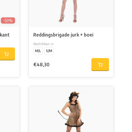
-50%
 kant
Reddingsbrigade jurk + boei
Beschikbaar in
M/L
S/M
€48,30