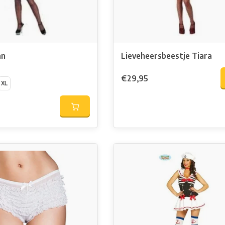
an
Lieveheersbeestje Tiara
€29,95
XL