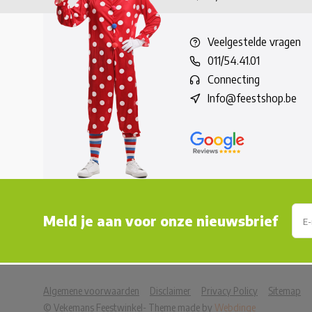
Veelgestelde vragen
011/54.41.01
Connecting
Info@feestshop.be
Meld je aan voor onze nieuwsbrief
            Wij slaan cookies op om onze website te ver
Algemene voorwaarden
Disclaimer
Privacy Policy
Sitemap
© Vekemans Feestwinkel
- Theme made by
Webdinge