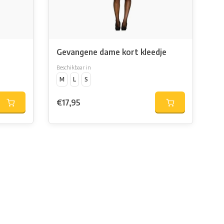
Gevangene dame kort kleedje
Beschikbaar in
M
L
S
€17,95