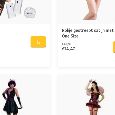
Rokje gestreept satijn met
One Size
€28,95
€14,47