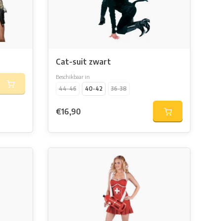
Cat-suit zwart
Beschikbaar in
44-46
40-42
36-38
€16,90