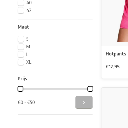
40
42
Maat
S
M
Hotpants 
L
XL
€12,95
Prijs
€0 - €50