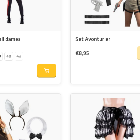
all dames
Set Avonturier
€8,95
8
40
42