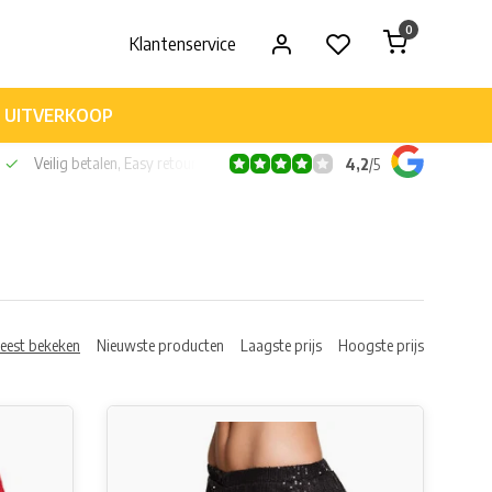
0
Klantenservice
UITVERKOOP
af 60 euro!
Veilig betalen, Easy retour
4,2
/
5
eest bekeken
Nieuwste producten
Laagste prijs
Hoogste prijs