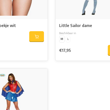
oekje wit
Little Sailor dame
Beschikbaar in
M
L
€17,95