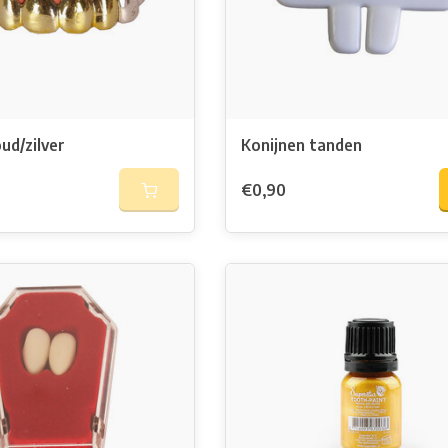
ud/zilver
Konijnen tanden
€0,90