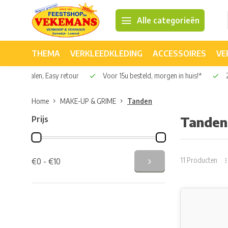
Alle categorieën
THEMA
VERKLEEDKLEDING
ACCESSOIRES
VE
Veilig betalen, Easy retour
Voor 15u besteld, morgen in huis!*
2
Home
MAKE-UP & GRIME
Tanden
Prijs
Tanden
11 Producten
€0 - €10