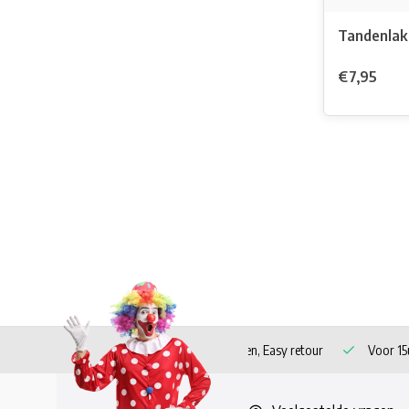
Tandenlak
€7,95
 verzending vanaf 60 euro!
Veilig betalen, Easy retour
Voor 15u