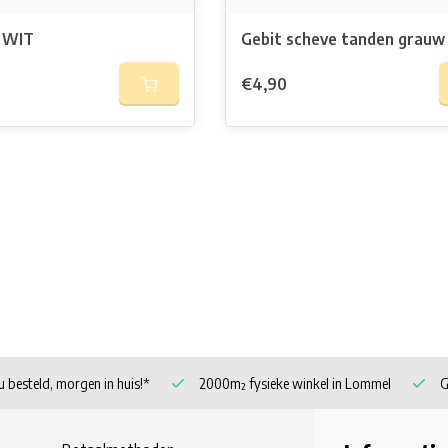
 WIT
Gebit scheve tanden grauw
€4,90
 besteld, morgen in huis!*
2000m² fysieke winkel in Lommel
G