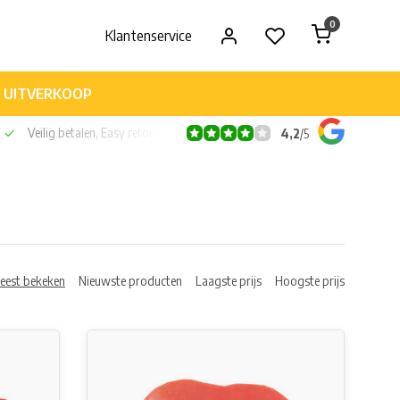
0
Klantenservice
UITVERKOOP
Veilig betalen, Easy retour
4,2
/
5
eest bekeken
Nieuwste producten
Laagste prijs
Hoogste prijs