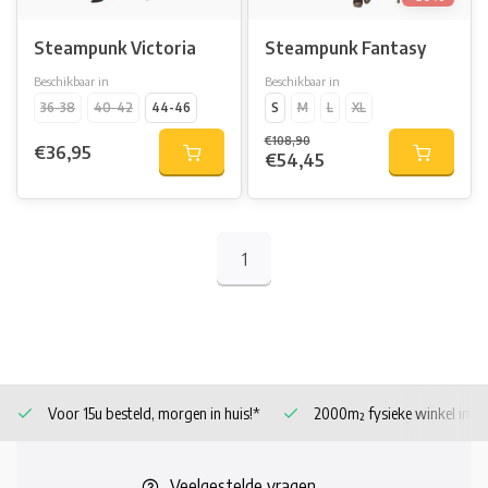
Steampunk Victoria
Steampunk Fantasy
Beschikbaar in
Beschikbaar in
36-38
40-42
44-46
S
M
L
XL
€108,90
€36,95
€54,45
1
Voor 15u besteld, morgen in huis!*
2000m² fysieke winkel in 
Veelgestelde vragen