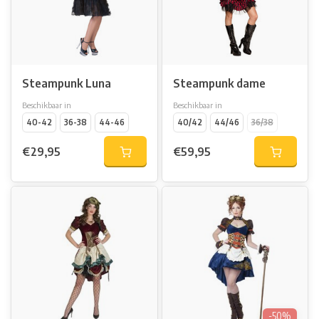
Steampunk Luna
Steampunk dame
Beschikbaar in
Beschikbaar in
40-42
36-38
44-46
40/42
44/46
36/38
€29,95
€59,95
-50%