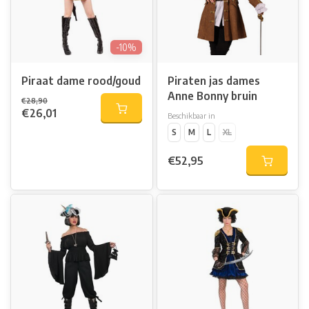
-10%
Piraat dame rood/goud
Piraten jas dames
Anne Bonny bruin
€28,90
€26,01
Beschikbaar in
S
M
L
XL
€52,95