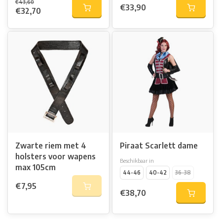
€43,60
€33,90
€32,70
Zwarte riem met 4
Piraat Scarlett dame
holsters voor wapens
Beschikbaar in
max 105cm
44-46
40-42
36-38
€7,95
€38,70