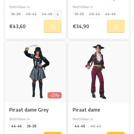
Beschikbaar in
Beschikbaar in
36-38
40-42
44-46
48-50
36-38
40-42
44-46
€43,60
€34,90
-25%
Piraat dame Grey
Piraat dame
Beschikbaar in
Beschikbaar in
44-46
36-38
44-46
40-42