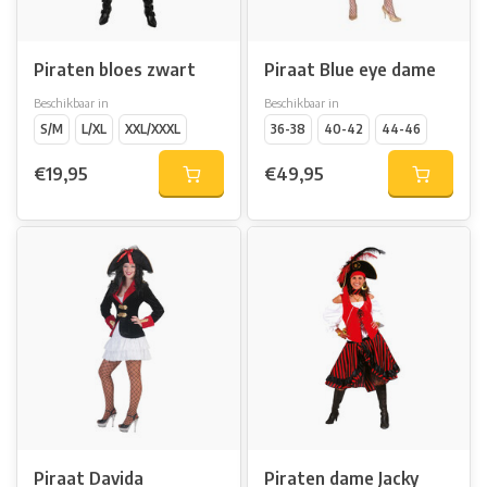
Piraten bloes zwart
Piraat Blue eye dame
Beschikbaar in
Beschikbaar in
S/M
L/XL
XXL/XXXL
36-38
40-42
44-46
€19,95
€49,95
Piraat Davida
Piraten dame Jacky