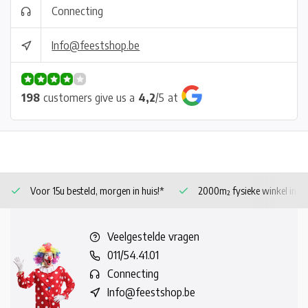
Connecting
Info@feestshop.be
198
customers give us a
4,2
/
5
at
Voor 15u besteld, morgen in huis!*
2000m² fysieke winkel in 
Veelgestelde vragen
011/54.41.01
Connecting
Info@feestshop.be