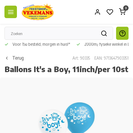
0
Voor 15u besteld, morgen in huis!*
2000m² fysieke winkel in L
Terug
Art: 90335
EAN: 9713647903351
Ballons It's a Boy, 11inch/per 10st