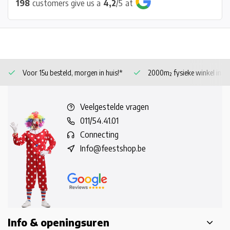
198
customers give us a
4,2
/
5
at
Voor 15u besteld, morgen in huis!*
2000m² fysieke winkel in 
Veelgestelde vragen
011/54.41.01
Connecting
Info@feestshop.be
Info & openingsuren