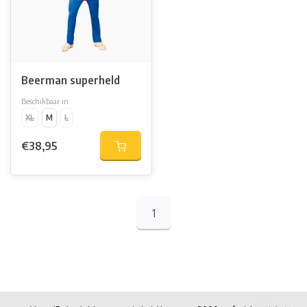
Beerman superheld
Beschikbaar in
XL
M
L
€38,95
1