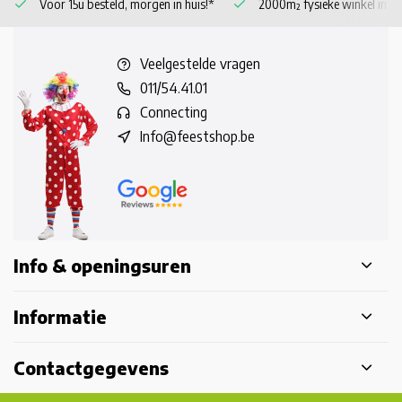
Voor 15u besteld, morgen in huis!*
2000m² fysieke winkel in 
Veelgestelde vragen
011/54.41.01
Connecting
Info@feestshop.be
Info & openingsuren
Informatie
Contactgegevens