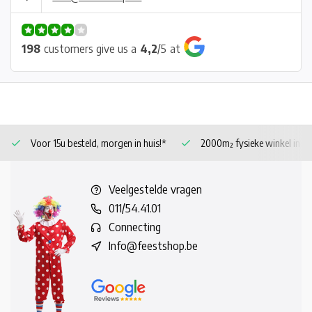
198
customers give us a
4,2
/
5
at
Voor 15u besteld, morgen in huis!*
2000m² fysieke winkel in 
Veelgestelde vragen
011/54.41.01
Connecting
Info@feestshop.be