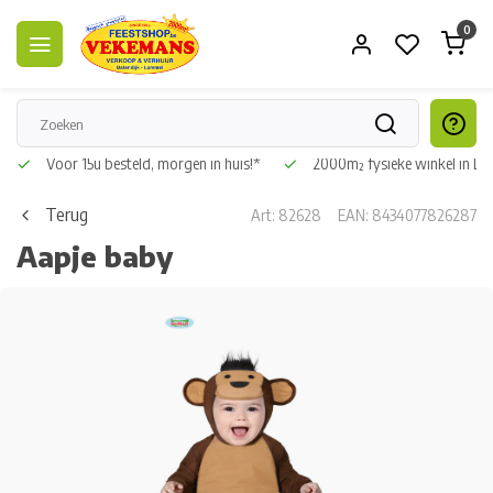
0
Voor 15u besteld, morgen in huis!*
2000m² fysieke winkel in L
Terug
Art: 82628
EAN: 8434077826287
Aapje baby