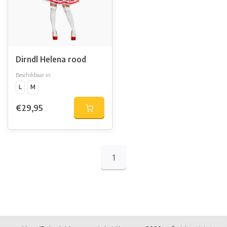
Dirndl Helena rood
Beschikbaar in
L
M
€29,95
1