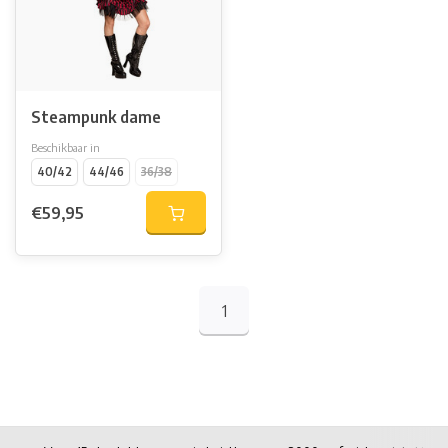
Steampunk dame
Beschikbaar in
40/42
44/46
36/38
€59,95
1