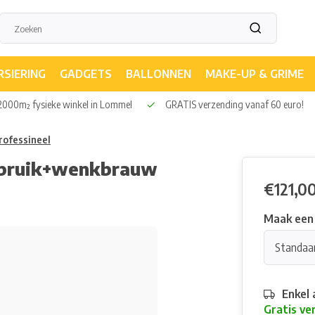
RSIERING
GADGETS
BALLONNEN
MAKE-UP & GRIME
000m² fysieke winkel in Lommel
GRATIS verzending vanaf 60 euro!
rofessineel
r+pruik+wenkbrauw
€121,0
Maak een
Standaa
Enkel 
Gratis ve