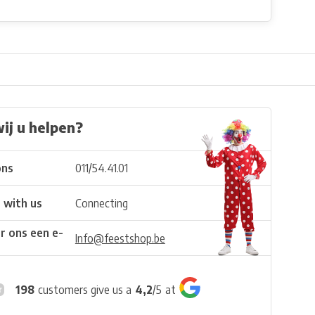
ij u helpen?
ons
011/54.41.01
 with us
Connecting
r ons een e-
Info@feestshop.be
198
customers give us a
4,2
/
5
at