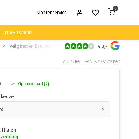
0
Klantenservice
UITVERKOOP
Veilig betalen, Easy retour
4,2
/
5
Art: 12165
EAN: 8713647121657
0
Op voorraad (2)
 keuze
rd
afhalen
rzending