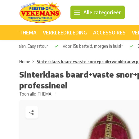
Alle categorieën
THEMA
VERKLEEDKLEDING
ACCESSOIRES
VE
Veilig betalen, Easy retour
Voor 15u besteld, morgen in huis!*
2
Home
Sinterklaas baard+vaste snor+pruik+wenkbrauw p
Sinterklaas baard+vaste sno
professineel
Toon alle:
THEMA