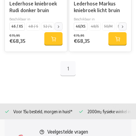
Lederhose kniebroek
Lederhose Markus
Rudi donker bruin
kniebroek licht bruin
Beschikbaar in
Beschikbaar in
46 / XS
48 / S
52 / L
56 / XXL
46/XS
60 /4XL
48/S
62 / 5XL
50/M
54 / XL
52/L
58 /
54/
€75,95
€75,95
€68,35
€68,35
1
Voor 15u besteld, morgen in huis!*
2000m² fysieke winkel in 
Veelgestelde vragen