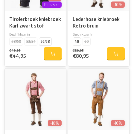
Plus Size
-10%
Tirolerbroek kniebroek
Lederhose kniebroek
Karl zwart stof
Retro bruin
Beschikbaar in
Beschikbaar in
48/50
52/54
56/58
48
60
€49,95
€89,95
€44,95
€80,95
-10%
-10%