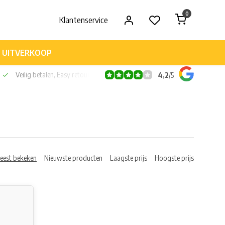
0
Klantenservice
UITVERKOOP
Veilig betalen, Easy retour
4,2
/
5
eest bekeken
Nieuwste producten
Laagste prijs
Hoogste prijs