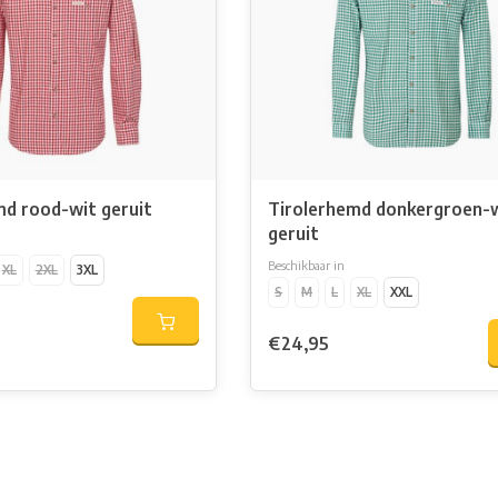
md rood-wit geruit
Tirolerhemd donkergroen-
geruit
Beschikbaar in
XL
2XL
3XL
S
M
L
XL
XXL
€24,95