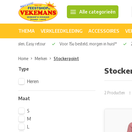
Alle categorieën
THEMA
VERKLEEDKLEDING
ACCESSOIRES
VE
Veilig betalen, Easy retour
Voor 15u besteld, morgen in huis!*
2
Home
Merken
Stockerpoint
Type
Stocke
Heren
2 Producten
Maat
S
M
L