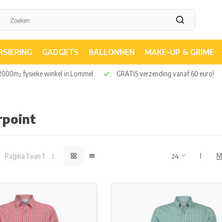
RSIERING
GADGETS
BALLONNEN
MAKE-UP & GRIME
000m² fysieke winkel in Lommel
GRATIS verzending vanaf 60 euro!
rpoint
Pagina 1 van 1
M