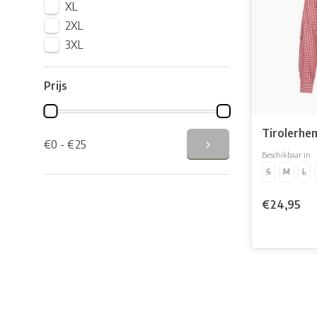
XL
2XL
3XL
Prijs
Tirolerhe
€0 - €25
Beschikbaar in
S
M
L
€24,95