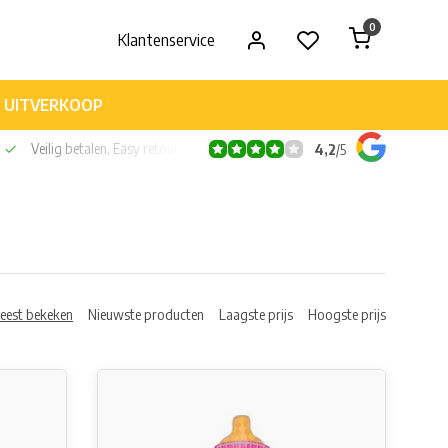
0
Klantenservice
UITVERKOOP
Veilig betalen, Easy retour
4,2
/
5
eest bekeken
Nieuwste producten
Laagste prijs
Hoogste prijs