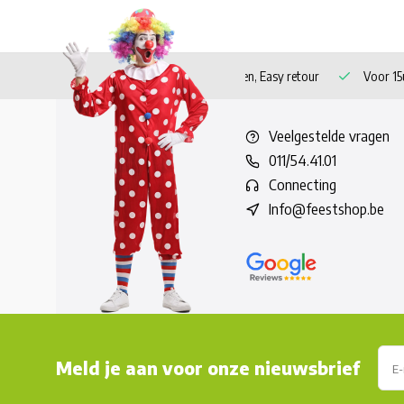
 verzending vanaf 60 euro!
Veilig betalen, Easy retour
Voor 15u
Veelgestelde vragen
011/54.41.01
Connecting
Info@feestshop.be
Meld je aan voor onze nieuwsbrief