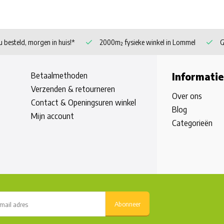
 besteld, morgen in huis!*
2000m² fysieke winkel in Lommel
G
Betaalmethoden
Informatie
Verzenden & retourneren
Over ons
Contact & Openingsuren winkel
Blog
Mijn account
Categorieën
Abonneer