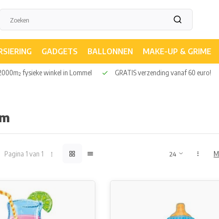
RSIERING
GADGETS
BALLONNEN
MAKE-UP & GRIME
000m² fysieke winkel in Lommel
GRATIS verzending vanaf 60 euro!
am
Pagina 1 van 1
M