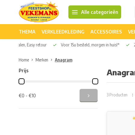
Alle categorieën
THEMA
VERKLEEDKLEDING
ACCESSOIRES
VE
Veilig betalen, Easy retour
Voor 15u besteld, morgen in huis!*
2
Home
Merken
Anagram
Prijs
Anagr
3 Producten
€0 - €10