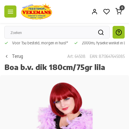
0
Voor 15u besteld, morgen in huis!*
2000m² fysieke winkel in L
Terug
Art: 64508
EAN: 8713647645085
Boa b.v. dik 180cm/75gr lila