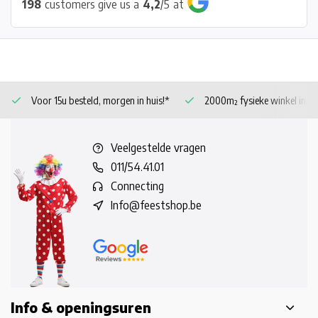
198
customers give us a
4,2
/
5
at
Voor 15u besteld, morgen in huis!*
2000m² fysieke winkel in 
Veelgestelde vragen
011/54.41.01
Connecting
Info@feestshop.be
Info & openingsuren