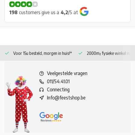
198
customers give us a
4,2
/
5
at
Voor 15u besteld, morgen in huis!*
2000m² fysieke winkel in 
Veelgestelde vragen
011/54.41.01
Connecting
Info@feestshop.be