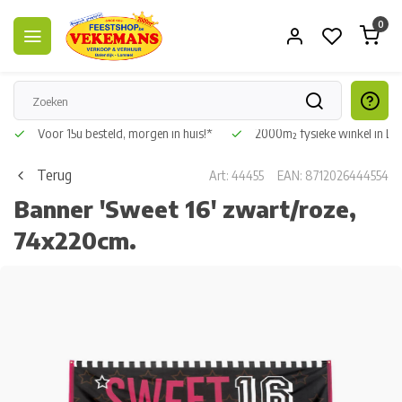
0
Voor 15u besteld, morgen in huis!*
2000m² fysieke winkel in L
Terug
Art: 44455
EAN: 8712026444554
Banner 'Sweet 16' zwart/roze,
74x220cm.