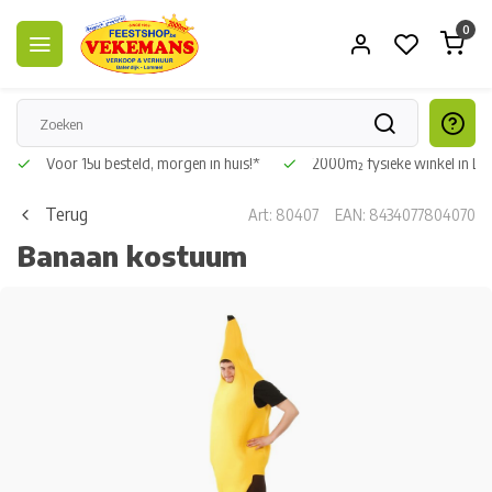
0
Voor 15u besteld, morgen in huis!*
2000m² fysieke winkel in L
Terug
Art: 80407
EAN: 8434077804070
Banaan kostuum