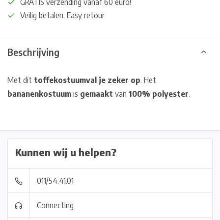
GRATIS verzending vanaf 60 euro!
Veilig betalen, Easy retour
Beschrijving
Met dit
toffe
kostuum
val je zeker op
. Het
bananen
kostuum
is
gemaakt
van
100% polyester
.
Kunnen wij u helpen?
011/54.41.01
Connecting