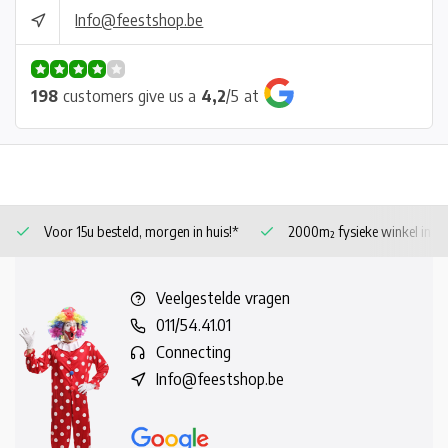
Info@feestshop.be
198
customers give us a
4,2
/
5
at
Voor 15u besteld, morgen in huis!*
2000m² fysieke winkel in 
Veelgestelde vragen
011/54.41.01
Connecting
Info@feestshop.be