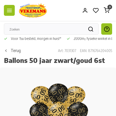
0
Voor 15u besteld, morgen in huis!*
2000m² fysieke winkel in L
Terug
Art: 7031307
EAN: 8716764204005
Ballons 50 jaar zwart/goud 6st