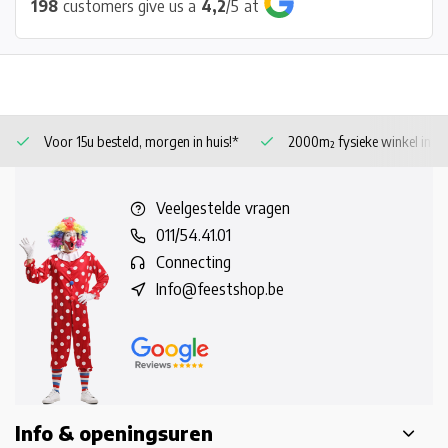
198
customers give us a
4,2
/
5
at
Voor 15u besteld, morgen in huis!*
2000m² fysieke winkel in 
Veelgestelde vragen
011/54.41.01
Connecting
Info@feestshop.be
Info & openingsuren