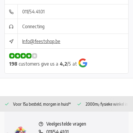
011/54.41.01
Connecting
Info@feestshop.be
198
customers give us a
4,2
/
5
at
Voor 15u besteld, morgen in huis!*
2000m² fysieke winkel in 
Veelgestelde vragen
011/54.41.01