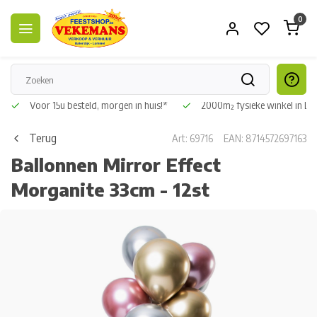
0
Voor 15u besteld, morgen in huis!*
2000m² fysieke winkel in L
Terug
Art: 69716
EAN: 8714572697163
Ballonnen Mirror Effect
Morganite 33cm - 12st