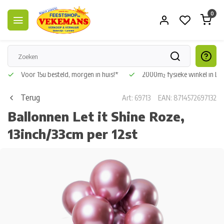
0
Voor 15u besteld, morgen in huis!*
2000m² fysieke winkel in L
Terug
Art: 69713
EAN: 8714572697132
Ballonnen Let it Shine Roze,
13inch/33cm per 12st