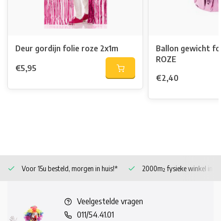
Deur gordijn folie roze 2x1m
Ballon gewicht f
ROZE
€5,95
€2,40
Voor 15u besteld, morgen in huis!*
2000m² fysieke winkel in 
Veelgestelde vragen
011/54.41.01