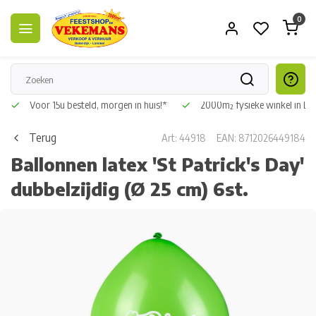
0
Voor 15u besteld, morgen in huis!*
2000m² fysieke winkel in L
Terug
Art: 44918
EAN: 8712026449184
Ballonnen latex 'St Patrick's Day'
dubbelzijdig (Ø 25 cm) 6st.