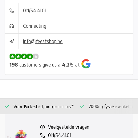
011/54.41.01
Connecting
Info@feestshop.be
198
customers give us a
4,2
/
5
at
Voor 15u besteld, morgen in huis!*
2000m² fysieke winkel in 
Veelgestelde vragen
011/54.41.01