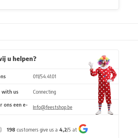
ij u helpen?
ons
011/54.41.01
 with us
Connecting
r ons een e-
Info@feestshop.be
198
customers give us a
4,2
/
5
at