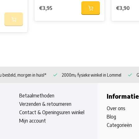
€3,95
€3,90
 besteld, morgen in huis!*
2000m² fysieke winkel in Lommel
G
Betaalmethoden
Informatie
Verzenden & retourneren
Over ons
Contact & Openingsuren winkel
Blog
Mijn account
Categorieën