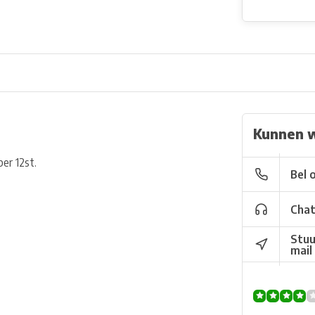
Kunnen w
er 12st.
Bel 
Chat
Stuu
mail