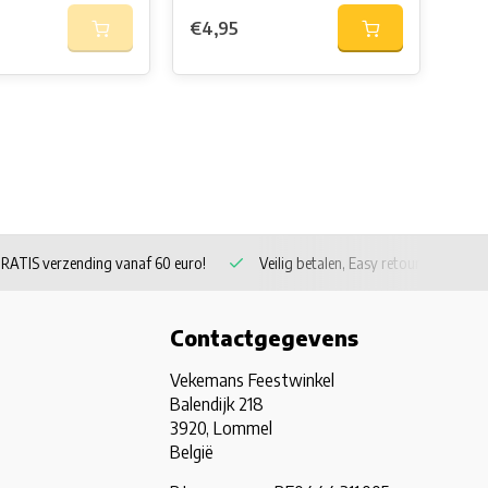
€4,95
€3,
RATIS verzending vanaf 60 euro!
Veilig betalen, Easy retour
Contactgegevens
Vekemans Feestwinkel
Balendijk 218
3920, Lommel
België