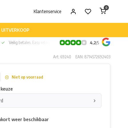
0
Klantenservice
UITVERKOOP
Veilig betalen, Easy retour
4,2
/
5
Art: 69240
EAN: 8714572692403
Niet op voorraad
 keuze
rd
nkort weer beschikbaar