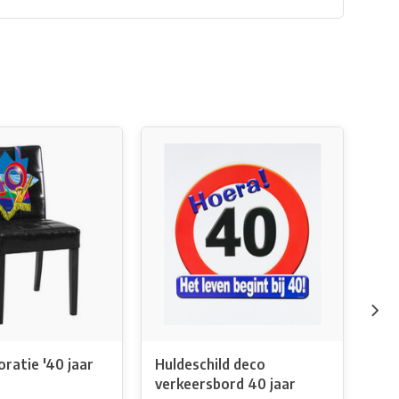
oratie '40 jaar
Huldeschild deco
Bie
verkeersbord 40 jaar
per