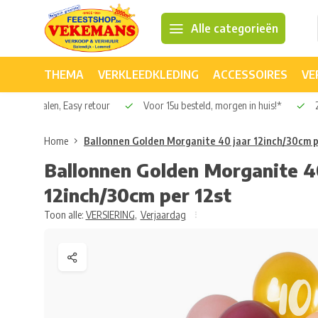
Alle categorieën
THEMA
VERKLEEDKLEDING
ACCESSOIRES
VE
Veilig betalen, Easy retour
Voor 15u besteld, morgen in huis!*
2
Home
Ballonnen Golden Morganite 40 jaar 12inch/30cm p
Ballonnen Golden Morganite 4
12inch/30cm per 12st
Toon alle:
VERSIERING
,
Verjaardag