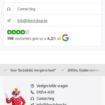
Connecting
Info@feestshop.be
198
customers give us a
4,2
/
5
at
Voor 15u besteld, morgen in huis!*
2000m² fysieke winkel in 
Veelgestelde vragen
011/54.41.01
Connecting
Info@feestshop.be