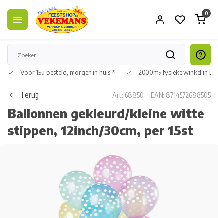
0
Voor 15u besteld, morgen in huis!*
2000m² fysieke winkel in L
Terug
Art: 68850
EAN: 8714572688505
Ballonnen gekleurd/kleine witte
stippen, 12inch/30cm, per 15st