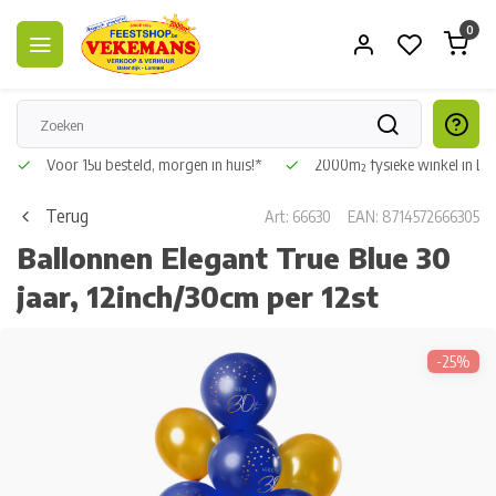
0
Voor 15u besteld, morgen in huis!*
2000m² fysieke winkel in L
Terug
Art: 66630
EAN: 8714572666305
Ballonnen Elegant True Blue 30
jaar, 12inch/30cm per 12st
-25%