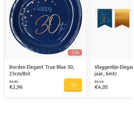
-25%
Borden Elegant True Blue 30,
Vlaggenlijn Elega
23cm/8st
jaar, 6mtr
€3,95
€5,40
€2,96
€4,05