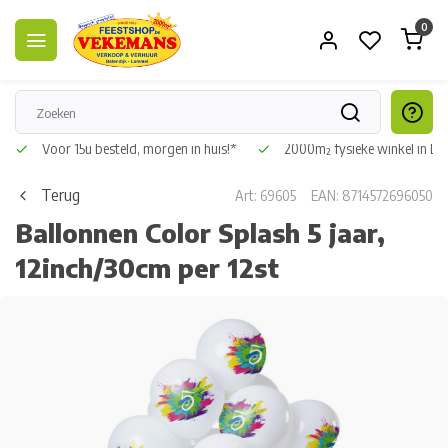
0
Voor 15u besteld, morgen in huis!*
2000m² fysieke winkel in L
Terug
Art: 69605
EAN: 8714572696050
Ballonnen Color Splash 5 jaar,
12inch/30cm per 12st