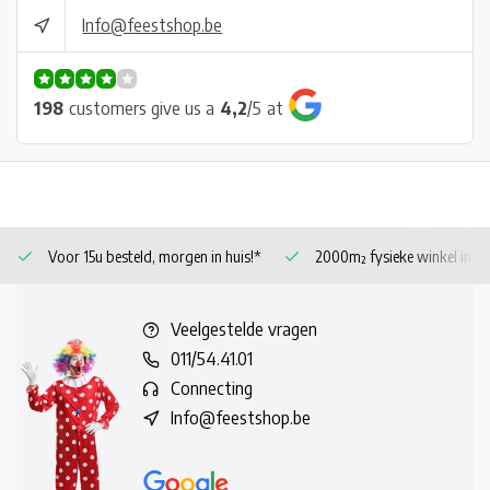
Info@feestshop.be
198
customers give us a
4,2
/
5
at
Voor 15u besteld, morgen in huis!*
2000m² fysieke winkel in 
Veelgestelde vragen
011/54.41.01
Connecting
Info@feestshop.be