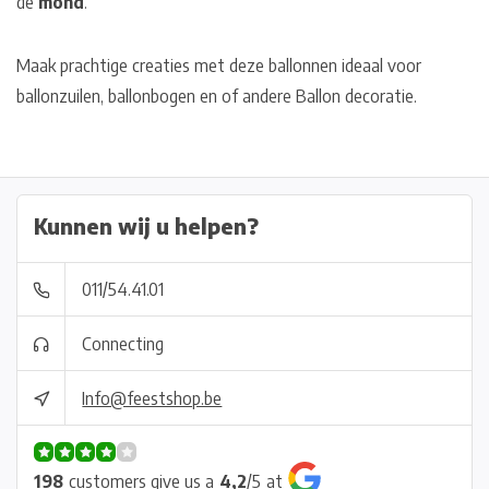
de
mond
.
Maak prachtige creaties met deze ballonnen ideaal voor
ballonzuilen, ballonbogen en of andere Ballon decoratie.
Kunnen wij u helpen?
011/54.41.01
Connecting
Info@feestshop.be
198
customers give us a
4,2
/
5
at