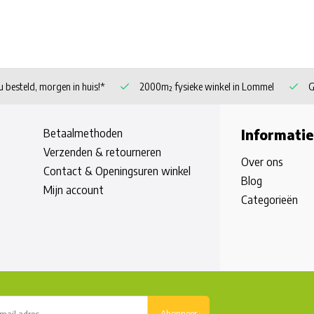
 besteld, morgen in huis!*
2000m² fysieke winkel in Lommel
G
Betaalmethoden
Informatie
Verzenden & retourneren
Over ons
Contact & Openingsuren winkel
Blog
Mijn account
Categorieën
Abonneer