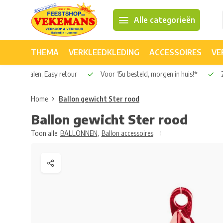
Alle categorieën
THEMA
VERKLEEDKLEDING
ACCESSOIRES
VE
Veilig betalen, Easy retour
Voor 15u besteld, morgen in huis!*
2
Home
Ballon gewicht Ster rood
Ballon gewicht Ster rood
Toon alle:
BALLONNEN
,
Ballon accessoires