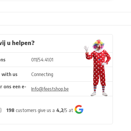
ij u helpen?
ons
011/54.41.01
 with us
Connecting
r ons een e-
Info@feestshop.be
198
customers give us a
4,2
/
5
at