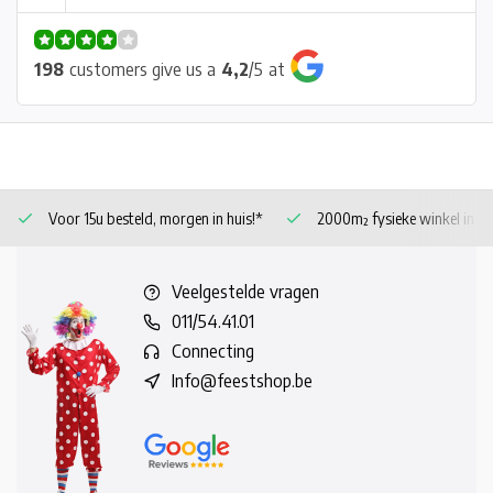
198
customers give us a
4,2
/
5
at
Voor 15u besteld, morgen in huis!*
2000m² fysieke winkel in 
Veelgestelde vragen
011/54.41.01
Connecting
Info@feestshop.be