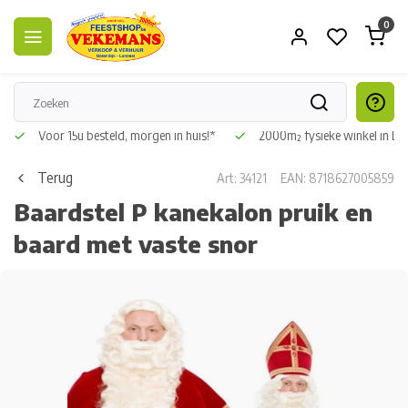
0
Voor 15u besteld, morgen in huis!*
2000m² fysieke winkel in L
Terug
Art: 34121
EAN: 8718627005859
Baardstel P kanekalon pruik en
baard met vaste snor