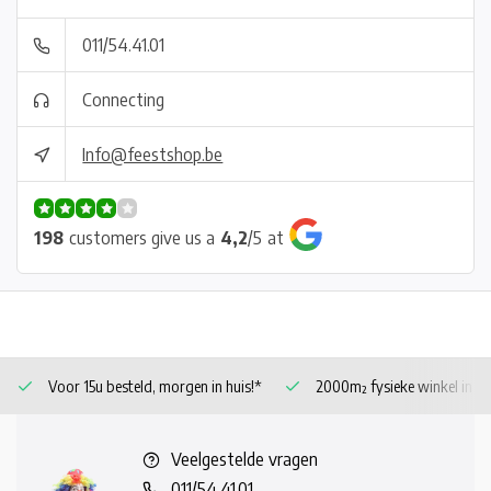
011/54.41.01
Connecting
Info@feestshop.be
198
customers give us a
4,2
/
5
at
Voor 15u besteld, morgen in huis!*
2000m² fysieke winkel in 
Veelgestelde vragen
011/54.41.01