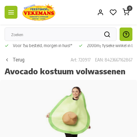
0
Voor 15u besteld, morgen in huis!*
2000m² fysieke winkel in L
Terug
Art: 720917
EAN: 8423667162867
Avocado kostuum volwassenen