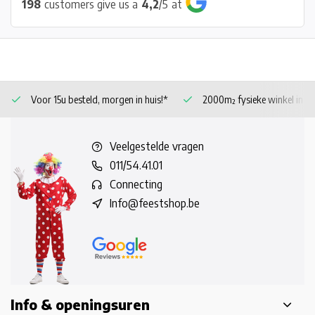
198
customers give us a
4,2
/
5
at
Voor 15u besteld, morgen in huis!*
2000m² fysieke winkel in 
Veelgestelde vragen
011/54.41.01
Connecting
Info@feestshop.be
Info & openingsuren