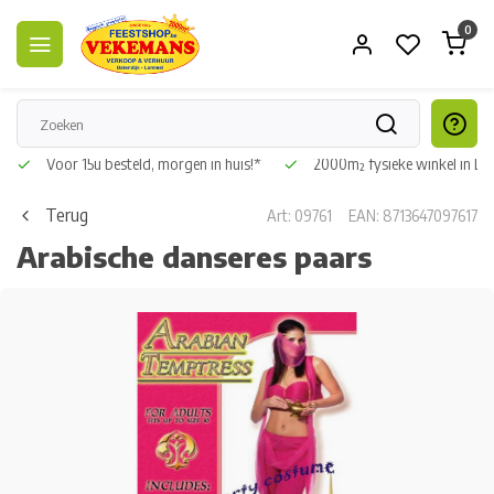
0
Voor 15u besteld, morgen in huis!*
2000m² fysieke winkel in L
Terug
Art: 09761
EAN: 8713647097617
Arabische danseres paars