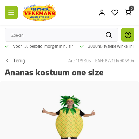
0
Voor 15u besteld, morgen in huis!*
2000m² fysieke winkel in L
Terug
Art: 1179805
EAN: 8721214906804
Ananas kostuum one size