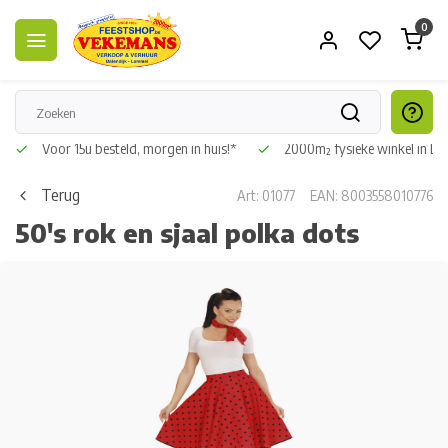
0
Voor 15u besteld, morgen in huis!*
2000m² fysieke winkel in L
Terug
Art: 01077
EAN: 8003558010776
50's rok en sjaal polka dots