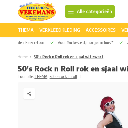
Alle categorieën
THEMA
VERKLEEDKLEDING
ACCESSOIRES
VE
Veilig betalen, Easy retour
Voor 15u besteld, morgen in huis!*
2
Home
50's Rock n Roll rok en sjaal wit zwart
50's Rock n Roll rok en sjaal w
Toon alle:
THEMA
,
50's - rock 'n roll