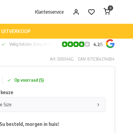
0
Klantenservice
UITVERKOOP
Veilig betalen, Easy retour
4,2
/
5
Art: 508046G
EAN: 8712364274684
Op voorraad (5)
 keuze
ne Size
5u besteld, morgen in huis!