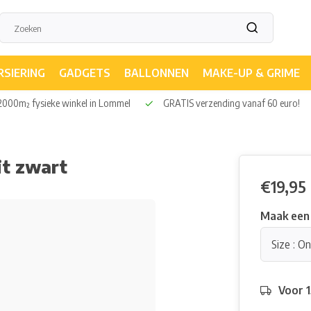
RSIERING
GADGETS
BALLONNEN
MAKE-UP & GRIME
000m² fysieke winkel in Lommel
GRATIS verzending vanaf 60 euro!
it zwart
€19,95
Maak een
Size : O
Voor 1