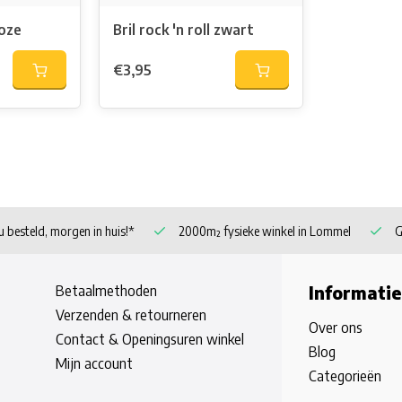
roze
Bril rock 'n roll zwart
€3,95
 besteld, morgen in huis!*
2000m² fysieke winkel in Lommel
G
Betaalmethoden
Informatie
Verzenden & retourneren
Over ons
Contact & Openingsuren winkel
Blog
Mijn account
Categorieën