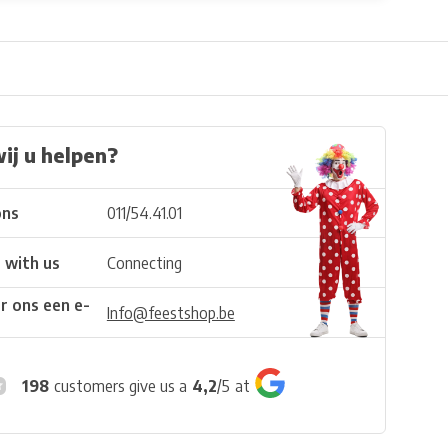
ij u helpen?
ons
011/54.41.01
 with us
Connecting
r ons een e-
Info@feestshop.be
198
customers give us a
4,2
/
5
at