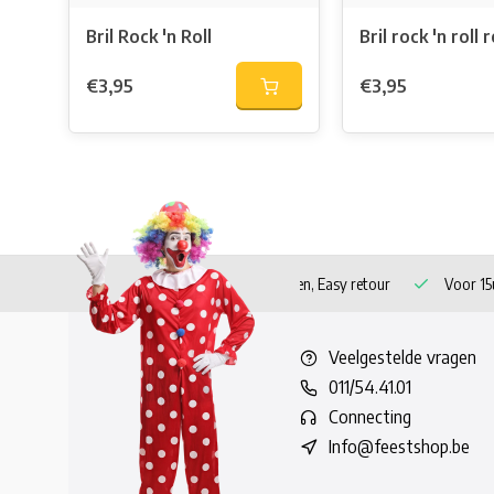
Bril Rock 'n Roll
Bril rock 'n roll 
€3,95
€3,95
 verzending vanaf 60 euro!
Veilig betalen, Easy retour
Voor 15u
Veelgestelde vragen
011/54.41.01
Connecting
Info@feestshop.be