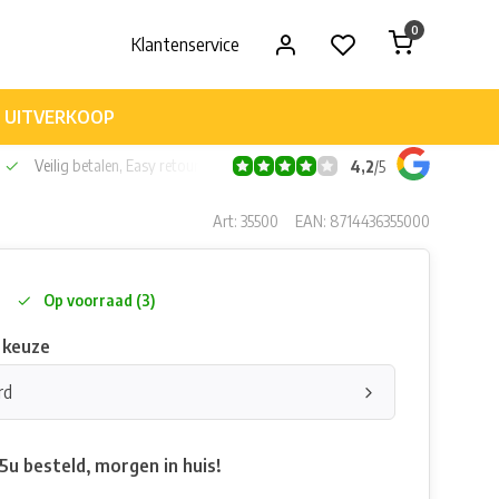
0
Klantenservice
UITVERKOOP
Veilig betalen, Easy retour
4,2
/
5
Art: 35500
EAN: 8714436355000
Op voorraad (3)
 keuze
rd
5u besteld, morgen in huis!