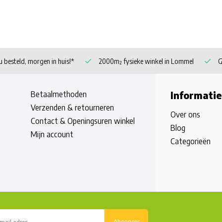
 besteld, morgen in huis!*
2000m² fysieke winkel in Lommel
G
Betaalmethoden
Informatie
Verzenden & retourneren
Over ons
Contact & Openingsuren winkel
Blog
Mijn account
Categorieën
Abonneer