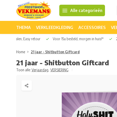
Alle categorieën
THEMA
VERKLEEDKLEDING
ACCESSOIRES
VE
Veilig betalen, Easy retour
Voor 15u besteld, morgen in huis!*
2
Home
21 jaar - Shitbutton Giftcard
21 jaar - Shitbutton Giftcard
Toon alle:
Verjaardag
,
VERSIERING