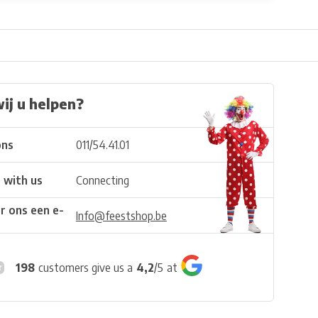
ij u helpen?
ons
011/54.41.01
 with us
Connecting
r ons een e-
Info@feestshop.be
198
customers give us a
4,2
/
5
at